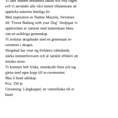
Vi låter hunden bestämma takten och visa vägen 
och vi använder alla våra sinnen tillsammans att 
upptäcka naturens hemliga liv.  

Med inspiration av Nadine Mazzola, författare 
till "Forest Bathing with your Dog" fördjupar vi 
upplevelsen av naturen med människans bästa 
vän-en uråldriga gemenskap. 

Vi avslutar skogsbadet med en gemensam te-
ceremoni i skogen.
Skogsbad har visat sig förbättra välmående, 
stärka immunförsvaret och är särskilt effektiv att 
minska stress. 

Vi kommer helt friska, munskydd finns och tag 
gärna med egen kopp till te-ceremonien.
Max 6 hund sällskap. 

Pris: 350 kr

Utrustning: Långkoppel, en vattenflaska till er 
hund. 

Biljett och info: 
 eller maila 
iskogensfamn@gmail.com
embracedbytheforest.c
om/aktuellt
Samling: Vattenverket, Lidingö, parkera vid 