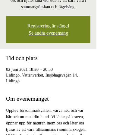
oss och njuter sida vid sida av att bara vara i
sommargrönskan och fågelsång.
Registrering är stängd
Se andra evenemang
Tid och plats
02 juni 2021 18:20 – 20:30
Lidingö, Vattenverket, Insjöhagsvägen 14,
Lidingö
Om evenemanget
Upplev försommarkvällen, varva ned och var 
här och nu med din hund. Vi lättar på kraven, 
öppnar upp för naturen inom oss och låter oss 
tjusas av att vara tillsammans i sommarskogen. 