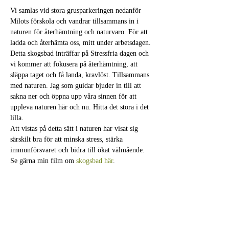
Vi samlas vid stora grusparkeringen nedanför 
Milots förskola och vandrar tillsammans in i 
naturen för återhämtning och naturvaro. För att 
ladda och återhämta oss, mitt under arbetsdagen. 
Detta skogsbad inträffar på Stressfria dagen och 
vi kommer att fokusera på återhämtning, att 
släppa taget och få landa, kravlöst. Tillsammans 
med naturen. Jag som guidar bjuder in till att 
sakna ner och öppna upp våra sinnen för att 
uppleva naturen här och nu. Hitta det stora i det 
lilla.
Att vistas på detta sätt i naturen har visat sig 
särskilt bra för att minska stress, stärka 
immunförsvaret och bidra till ökat välmående. 
Se gärna min film om 
skogsbad här
.
Praktisk info:
Jag behöver din anmälan innan eventet och 
skickar sedan ut ett välkomstbrev med praktisk 
info ca en vecka innan. Inga förkunskaper krävs 
och kläder efter väder, tänk på varma kläder då 
vi rör oss långsamt och är i stillhet. Ta med…