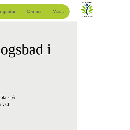
m guidar
Om oss
Mer...
ogsbad i
fokus på
r vad