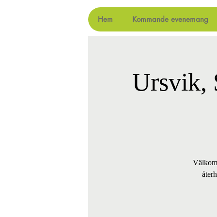
Hem
Kommande evenemang
Ursvik,
Välkomm
åter