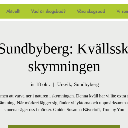
Aktuellt
Vad är skogsbad?
Våra skogsbad
Vi so
 Sundbyberg: Kvällssk
skymningen
tis 18 okt.
  |  
Ursvik, Sundbyberg
en att varva ner i naturen i skymningen. Denna kväll har vi lite extra 
hämtning. När mörkret lägger sig tänder vi lyktorna och uppmärksamma
sinnena säger oss i mörker. Guide: Susanna Bävertoft, True by You