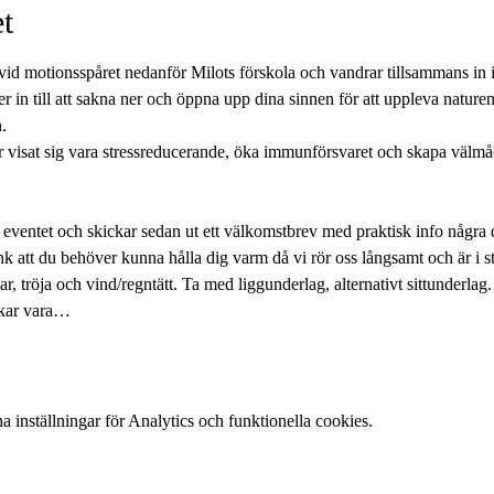
t
 vid motionsspåret nedanför Milots förskola och vandrar tillsammans in 
r in till att sakna ner och öppna upp dina sinnen för att uppleva naturen
.  
 har visat sig vara stressreducerande, öka immunförsvaret och skapa väl
eventet och skickar sedan ut ett välkomstbrev med praktisk info några 
nk att du behöver kunna hålla dig varm då vi rör oss långsamt och är i s
ar, tröja och vind/regntätt. Ta med liggunderlag, alternativt sittunderlag
rukar vara…
inställningar för Analytics och funktionella cookies.