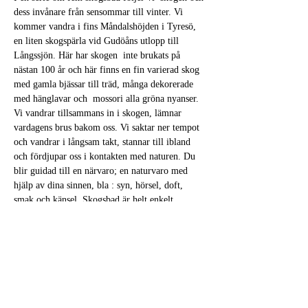
dess invånare från sensommar till vinter. Vi 
kommer vandra i fins Måndalshöjden i Tyresö, 
en liten skogspärla vid Gudöåns utlopp till 
Långssjön. Här har skogen  inte brukats på 
nästan 100 år och här finns en fin varierad skog 
med gamla bjässar till träd, många dekorerade 
med hänglavar och  mossori alla gröna nyanser. 
Vi vandrar tillsammans in i skogen, lämnar 
vardagens brus bakom oss. Vi saktar ner tempot 
och vandrar i långsam takt, stannar till ibland 
och fördjupar oss i kontakten med naturen. Du 
blir guidad till en närvaro; en naturvaro med 
hjälp av dina sinnen, bla : syn, hörsel, doft, 
smak och känsel. Skogsbad är helt enkelt 
upplevelsen av att bada sina sinnen i skogens 
atmosfär. Ibland bjuder jag in till enkla, 
kravlösa övningar, med naturens och sinnenas 
hjälp . Den naturliga miljön; skogens dofter, 
former och ljud får oss…
Läs mer >