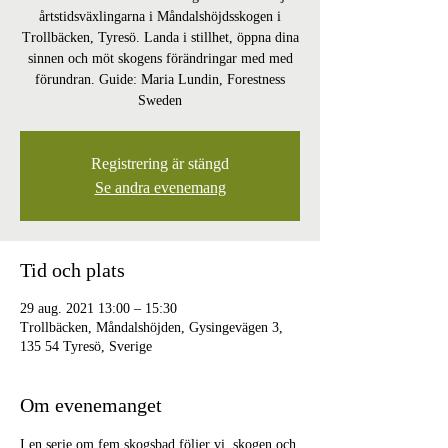
årtstidsväxlingarna i Måndalshöjdsskogen i
Trollbäcken, Tyresö. Landa i stillhet, öppna dina
sinnen och möt skogens förändringar med med
förundran. Guide: Maria Lundin, Forestness
Sweden
Registrering är stängd
Se andra evenemang
Tid och plats
29 aug. 2021 13:00 – 15:30
Trollbäcken, Måndalshöjden, Gysingevägen 3,
135 54 Tyresö, Sverige
Om evenemanget
I en serie om fem skogsbad följer vi  skogen och 