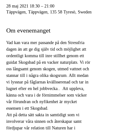
28 maj 2021 18:30 – 21:00
Täppvägen, Täppvägen, 135 58 Tyresö, Sweden
Om evenemanget
Vad kan vara mer passande på den Stressfria 
dagen än att ge dig själv tid och möjlighet att 
ordentligt komma till inre stillhet genom ett 
guidat Skogsbad på en vacker naturplats. Vi rör 
oss långsamt genom skogen, utmed vattnet och 
stannar till i några olika skogsrum. Allt medan 
vi lyssnar på fåglarnas kvällsserenad och tar in 
lugnet efter en hel jobbvecka..  Att uppleva, 
känna och vara i de förnimmelser som väcker 
vår förundran och nyfikenhet är mycket 
essensen i ett Skogsbad. 
Att på detta sätt sakta in samtidigt som vi 
involverar våra sinnen och återskapar samt 
fördjupar vår relation till Naturen har i 
forskning visat på en mängd positiva 