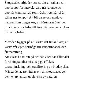
Skogsbadet erbjuder oss ett sätt att sakta ned, 
öppna upp för intryck, vara närvarande och 
uppmärksamma vad som väcks i oss när vi är 
stillar ner tempot. Att bli varse och uppleva 
naturen som omger oss, att förundras över det 
lilla i det stora leder till ökat välmående och kan 
förbättra hälsan.
Metoden bygger på att stärka det friska i oss; att 
väcka vår egen förmåga till välbefinnande och 
återhämtning. 
Att vistas i naturen på det här viset har i flertalet 
forskningsstudier visat sig ge effektiv 
stressminskning och stabilisering av blodtrycket. 
Många deltagare vittnar om att skogsbadet ger 
dem en ny annan upplevelse av naturen.
Praktisk info:
Skogsbads vandring kräver inga förkunskaper. 
Vandringen sker i långsammare tempo på 
naturstigar i lättare skogsterräng ung. 1-2 km. 