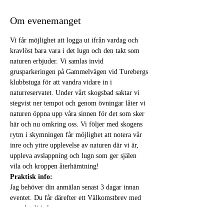
Om evenemanget
Vi får möjlighet att logga ut ifrån vardag och 
kravlöst bara vara i det lugn och den takt som 
naturen erbjuder. Vi samlas invid 
grusparkeringen på Gammelvägen vid Turebergs 
klubbstuga för att vandra vidare in i 
naturreservatet. Under vårt skogsbad saktar vi 
stegvist ner tempot och genom övningar låter vi 
naturen öppna upp våra sinnen för det som sker 
här och nu omkring oss. Vi följer med skogens 
rytm i skymningen får möjlighet att notera vår 
inre och yttre upplevelse av naturen där vi är, 
uppleva avslappning och lugn som ger själen 
vila och kroppen återhämtning! 
Praktisk info:
Jag behöver din anmälan senast 3 dagar innan 
eventet. Du får därefter ett Välkomstbrev med 
mer detalj info. 
Inga förkunskaper krävs. Kläder efter väderlek, 