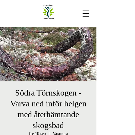
Södra Törnskogen -
Varva ned inför helgen
med återhämtande
skogsbad
fre 10 sep.
  |  
Vaxmora