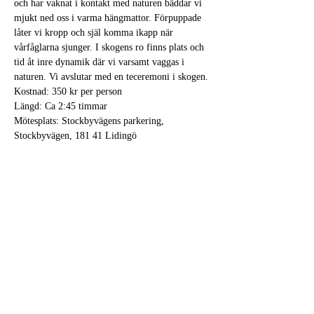
och har vaknat i kontakt med naturen bäddar vi 
mjukt ned oss i varma hängmattor. Förpuppade 
låter vi kropp och själ komma ikapp när 
vårfåglarna sjunger. I skogens ro finns plats och 
tid åt inre dynamik där vi varsamt vaggas i 
naturen. Vi avslutar med en teceremoni i skogen.
​Kostnad: 350 kr per person
Längd: Ca 2:45 timmar
Mötesplats: Stockbyvägens parkering, 
Stockbyvägen, 181 41 Lidingö
Mer info; se  
www.embracedbytheforest.com
eller maila iskogensfamn@gmail.com
Du kan också ringa Helena tel 076 8097636 för 
bokning och frågor.
Läs mer >
Dela detta evenemang