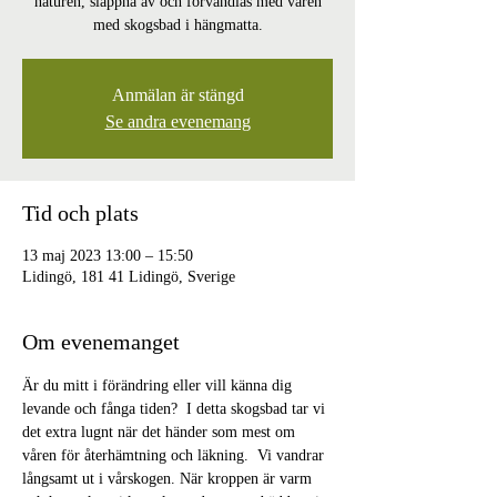
naturen, slappna av och förvandlas med våren
med skogsbad i hängmatta.
Anmälan är stängd
Se andra evenemang
Tid och plats
13 maj 2023 13:00 – 15:50
Lidingö, 181 41 Lidingö, Sverige
Om evenemanget
Är du mitt i förändring eller vill känna dig 
levande och fånga tiden?  I detta skogsbad tar vi 
det extra lugnt när det händer som mest om 
våren för återhämtning och läkning.  Vi vandrar 
långsamt ut i vårskogen. När kroppen är varm 