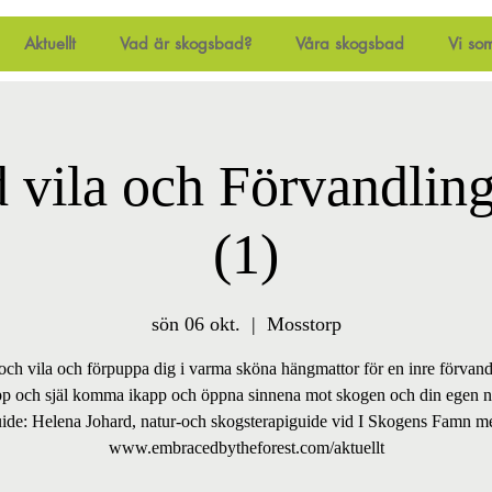
Aktuellt
Vad är skogsbad?
Våra skogsbad
Vi so
 vila och Förvandling
(1)
sön 06 okt.
  |  
Mosstorp
ch vila och förpuppa dig i varma sköna hängmattor för en inre förvand
p och själ komma ikapp och öppna sinnena mot skogen och din egen n
ide: Helena Johard, natur-och skogsterapiguide vid I Skogens Famn me
www.embracedbytheforest.com/aktuellt