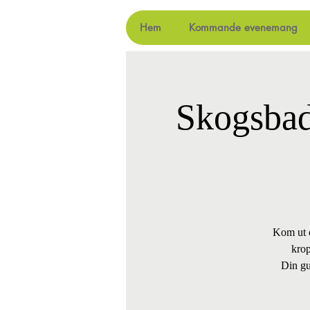
Hem
Kommande evenemang
Skogsbad
Kom ut o
krop
Din gu