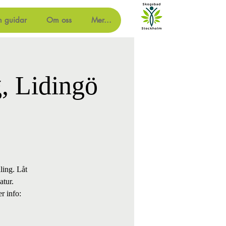
m guidar
Om oss
Mer...
, Lidingö
ling. Låt
atur.
r info: