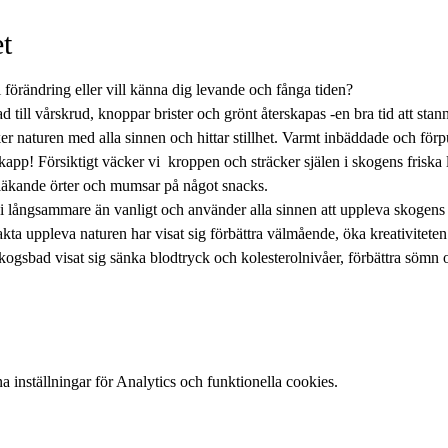
t
i förändring eller vill känna dig levande och fånga tiden?
till vårskrud, knoppar brister och grönt återskapas -en bra tid att stan
er naturen med alla sinnen och hittar stillhet. Varmt inbäddade och fö
app! Försiktigt väcker vi  kroppen och sträcker själen i skogens friska l
läkande örter och mumsar på något snacks.
vi långsammare än vanligt och använder alla sinnen att uppleva skogen
akta uppleva naturen har visat sig förbättra välmående, öka kreativiteten o
kogsbad visat sig sänka blodtryck och kolesterolnivåer, förbättra sömn 
inställningar för Analytics och funktionella cookies.