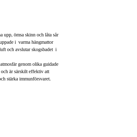
na upp, ömsa skinn och låta sår 
rpuppade i  varma hängmattor 
uft och avslutar skogsbadet  i 
s atmosfär genom olika guidade 
ch är särskilt effektiv att 
och stärka immunförsvaret. 