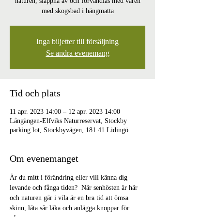
naturen, slappna av och förvandlas med våren
med skogsbad i hängmatta
Inga biljetter till försäljning
Se andra evenemang
Tid och plats
11 apr. 2023 14:00 – 12 apr. 2023 14:00
Långängen-Elfviks Naturreservat, Stockby
parking lot, Stockbyvägen, 181 41 Lidingö
Om evenemanget
Är du mitt i förändring eller vill känna dig 
levande och fånga tiden?  När senhösten är här 
och naturen går i vila är en bra tid att ömsa 
skinn, låta sår läka och anlägga knoppar för 