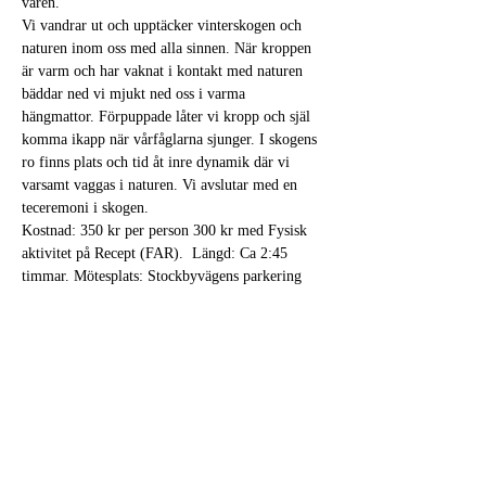
våren.
Vi vandrar ut och upptäcker vinterskogen och 
naturen inom oss med alla sinnen. När kroppen 
är varm och har vaknat i kontakt med naturen 
bäddar ned vi mjukt ned oss i varma 
hängmattor. Förpuppade låter vi kropp och själ 
komma ikapp när vårfåglarna sjunger. I skogens 
ro finns plats och tid åt inre dynamik där vi 
varsamt vaggas i naturen. Vi avslutar med en 
teceremoni i skogen.
​Kostnad: 350 kr per person 300 kr med Fysisk 
aktivitet på Recept (FAR).  Längd: Ca 2:45 
timmar. Mötesplats: Stockbyvägens parkering 
Anmälan sker via 
www.embracedbytheforest.com
 eller maila 
iskogensfamn@gmail.com Du kan också ringa 
Helena tel 076 8097636 för bokning och frågor. 
Tag på flera lager av varma kläder,…
Läs mer >