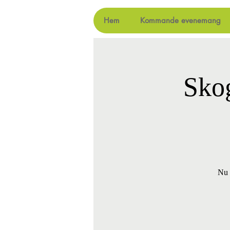
Hem
Kommande evenemang
Sko
Nu 