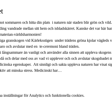
t
sommaren och hitta din plats  i naturen när staden blir grön och vild.
ng vandrade mellan sitt hem och isbladskärret. Kanske det var här han
 materian-världsharmonien!
iga granskogen vid Kärleksstigen  under trädens gröna kjolar vägleds vi
aro och avslutar med en  te-ceremoni bland träden.
vi långsammare än vanligt och använder alla sinnen att uppleva skogen
 då och delar med oss av vad vi upplever och och avslutar skogsbadet 
cinska egenskaper.  Att sinnligt och sakta uppleva naturen har visat si
fektiv att minska stress. Medicinskt har…
inställningar för Analytics och funktionella cookies.