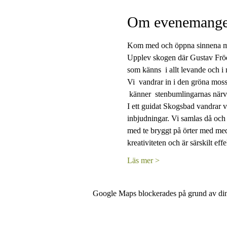
Om evenemange
Kom med och öppna sinnena mot 
Upplev skogen där Gustav Frödi
som känns  i allt levande och i
Vi  vandrar in i den gröna moss
 känner  stenbumlingarnas närv
I ett guidat Skogsbad vandrar 
inbjudningar. Vi samlas då och
med te bryggt på örter med medi
kreativiteten och är särskilt ef
Läs mer >
Google Maps blockerades på grund av dina 