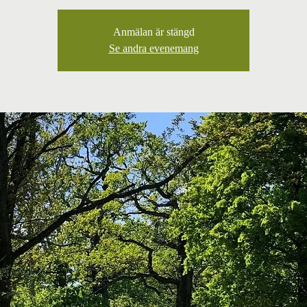
Anmälan är stängd
Se andra evenemang