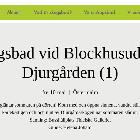
Aktuellt
Vad är skogsbad?
Våra skogsbad
Vi so
gsbad vid Blockhusud
Djurgården (1)
fre 10 maj
  |  
Östermalm
gläntar sommaren på dörren! Kom med och öppna sinnena, vandra still
kärleksstigen och och njut av Djurgårdsskogen när sommaren slår ut.
Samling: Busshållplats Thielska Galleriet
Guide: Helena Johard