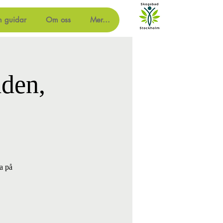
m guidar
Om oss
Mer...
den,
a på