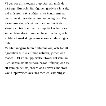
Vi ger oss ut i skogens djup utan att använda 
vårt eget ljus och låter ögonen gradvis vänja sig 
vid mörkret. Sakta börjar vi se konturerna av 
den silverskimrande naturen omkring oss. Med 
varsamma steg rör vi oss bland mossklädda 
stenar och trädstammar och upptäcker hur våra 
sinnen förändras. Kroppen leder oss fram, och 
vi blir ett med skogens invånare och dess lugna 
puls.
Vi låter skogens famn omfamna oss, och för ett 
ögonblick blir vi ett med naturen, jorden och 
månen. Det är en upplevelse utöver det vanliga 
– en känsla av att tillhöra något uråldrigt och av 
att vara en del av jordens och universums stora 
väv. Upplevelsen avslutas med en stämningsfull 
teceremoni i skogen, upplyst av levande ljus. 
Om vi har tur kan vi se fullmånen titta fram 
mellan trädens grenar.
Praktisk information
Ta med:
Sittunderlag