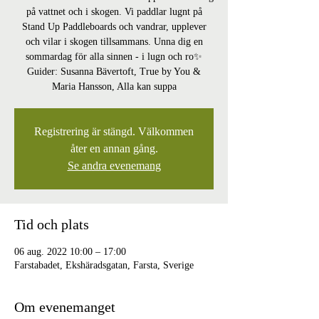
på vattnet och i skogen. Vi paddlar lugnt på
Stand Up Paddleboards och vandrar, upplever
och vilar i skogen tillsammans. Unna dig en
sommardag för alla sinnen - i lugn och ro✨
Guider: Susanna Bävertoft, True by You &
Maria Hansson, Alla kan suppa
Registrering är stängd. Välkommen
åter en annan gång.
Se andra evenemang
Tid och plats
06 aug. 2022 10:00 – 17:00
Farstabadet, Ekshäradsgatan, Farsta, Sverige
Om evenemanget