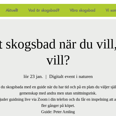
Aktuellt
Vad är skogsbad?
Våra skogsbad
Vi so
t skogsbad när du vill
vill?
lör 23 jan.
  |  
Digitalt event i naturen
l du skogsbada med en guide när du har tid och på en plats du väljer själ
gemenskap med andra men utan smittningsrisk.
juder guidning live via Zoom i din telefon och du får en inspelning att
fler gånger på köpet.
Guide: Peter Amling