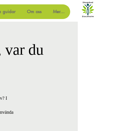
m guidar
Om oss
Mer...
, var du
v? I
 använda