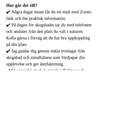
Hur går det till?
✔️ Några dagar innan får du ett mejl med Zoom-
länk och lite praktisk information.
✔️ På dagen för skogsbadet tar du med telefonen 
och ansluter från den plats du valt i naturen. 
Kolla gärna i förväg att du har bra uppkoppling 
på din plats.
✔️ Jag guidar dig genom enkla övningar från 
skogsbad och mindfulness som fördjupar din 
upplevelse och ger återhämtning.
✔️ Vi avrundar med en stunds reflektion och 
möjlighet att dela upplevelsen med andra.
✔️ Dagen efter får du inspelningen så att du kan 
upprepa guidningen när du vill under 30 dagar. 
Ger dig också möjlighet om du inte kan vara 
med live.
Läs mer >
Dela detta evenemang