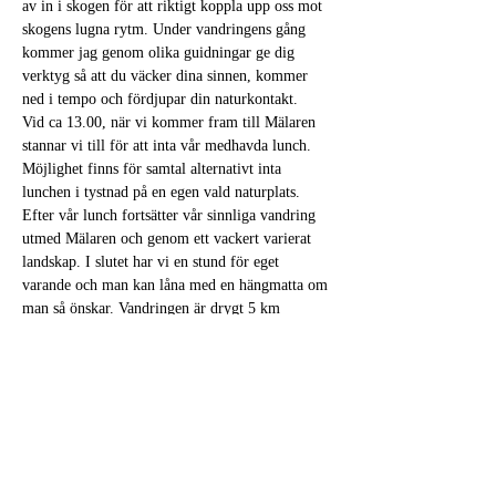
av in i skogen för att riktigt koppla upp oss mot 
skogens lugna rytm. Under vandringens gång 
kommer jag genom olika guidningar ge dig 
verktyg så att du väcker dina sinnen, kommer 
ned i tempo och fördjupar din naturkontakt. 
Vid ca 13.00, när vi kommer fram till Mälaren 
stannar vi till för att inta vår medhavda lunch. 
Möjlighet finns för samtal alternativt inta 
lunchen i tystnad på en egen vald naturplats. 
Efter vår lunch fortsätter vår sinnliga vandring 
utmed Mälaren och genom ett vackert varierat 
landskap. I slutet har vi en stund för eget 
varande och man kan låna med en hängmatta om 
man så önskar. Vandringen är drygt 5 km 
Anmälan & Praktisk info:
 Jag behöver din 
anmälan innan eventet och skickar sedan ut ett 
Välkomstbrev med praktisk info ca en vecka 
innan. Inga förkunskaper krävs och kläder efter 
väder. Du…
Läs mer >