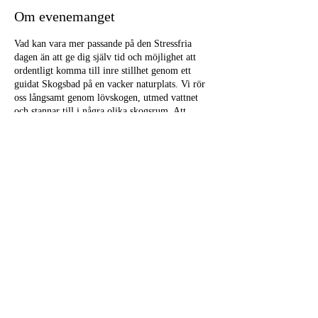
Om evenemanget
Vad kan vara mer passande på den Stressfria
dagen än att ge dig själv tid och möjlighet att
ordentligt komma till inre stillhet genom ett
guidat Skogsbad på en vacker naturplats. Vi rör
oss långsamt genom lövskogen, utmed vattnet
och stannar till i några olika skogsrum. Att
uppleva, känna och vara i de förnimmelser som
väcker vår förundran och nyfikenhet är mycket
av essensen i ett Skogsbad. Jag som guidar visar
vägen genom att bjuda in och ge förslag på olika
vägar till Naturkontakt.
När vi involverar våra sinnen samtidigt som vi
återskapar och fördjupar vår relation till Naturen
har i forskning visat på en mängd positiva
Dela detta evenemang
hälsoeffekter och då allra särskilt en
stressreducerande effekt.
Praktisk info:
Jag behöver din anmälan innan
eventet och skickar sedan ut ett Välkomstbrev
med praktisk info ca en vecka innan Skogsbadet.