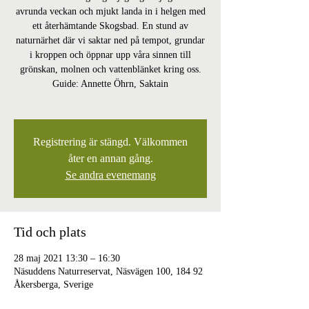
avrunda veckan och mjukt landa in i helgen med
ett återhämtande Skogsbad. En stund av
naturnärhet där vi saktar ned på tempot, grundar
i kroppen och öppnar upp våra sinnen till
grönskan, molnen och vattenblänket kring oss.
Guide: Annette Öhrn, Saktain
Registrering är stängd. Välkommen
åter en annan gång.
Se andra evenemang
Tid och plats
28 maj 2021 13:30 – 16:30
Näsuddens Naturreservat, Näsvägen 100, 184 92
Åkersberga, Sverige